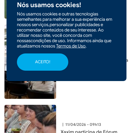
Xaxim
Nós usamos cookies!
Nós usamos cookies e outras tecnologias
semelhantes para melhorar a sua experiência em
nossos serviços,personalizar publicidades e
recomendar conteúdos de seu interesse. Ao
utilizar nosso site, você concorda com
nossascondições de uso. Informamos ainda que
|
16/04/2026 - 11h14
CIDADES
atualizamos nossos
Termos de Uso
.
Governo Municipal promove
encontro com profissionais da
ACEITO!
construção civil para planejar
melhorias
|
11/04/2026 - 09h13
Xaxim participa de Fórum