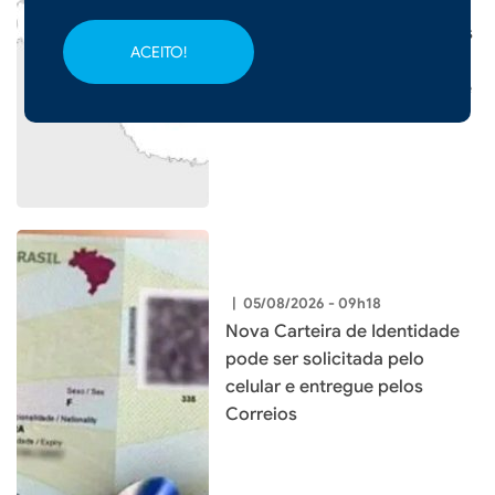
|
05/08/2026 - 09h19
Frente fria provoca temporais
ACEITO!
e mantém risco de chuva
intensa em Santa Catarina até
o fim de semana
|
05/08/2026 - 09h18
Nova Carteira de Identidade
pode ser solicitada pelo
celular e entregue pelos
Correios