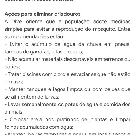
Ações para eliminar criadouros
A Dive orienta que a população adote medidas
simples para evitar a reprodução do mosquito. Entre
as recomendações estão:
- Evitar o acúmulo de água da chuva em pneus,
tampas de garrafas, latas e copos;
- Não acumular materiais descartáveis em terrenos ou
pátios;
- Tratar piscinas com cloro e esvaziar as que não estão
em uso;
- Manter tanques e lagos limpos ou com peixes que
se alimentem de larvas;
- Lavar semanalmente os potes de água e comida dos
animais;
- Colocar areia nos pratinhos de plantas e limpar
folhas acumuladas com água;
- Manter lixeiras tampadas e pneus em locais secos e