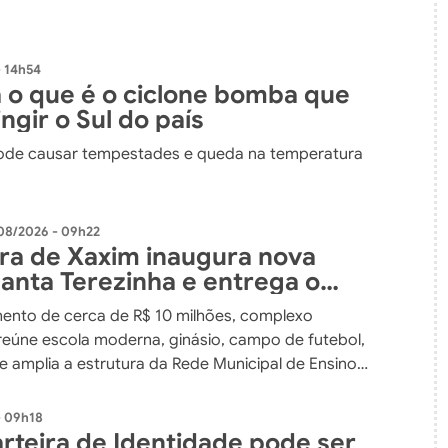
 14h54
 o que é o ciclone bomba que
ngir o Sul do país
de causar tempestades e queda na temperatura
08/2026 - 09h22
ura de Xaxim inaugura nova
Santa Terezinha e entrega o
nvestimento em educação da
ento de cerca de R$ 10 milhões, complexo
 do município
reúne escola moderna, ginásio, campo de futebol,
e amplia a estrutura da Rede Municipal de Ensino
- 09h18
rteira de Identidade pode ser