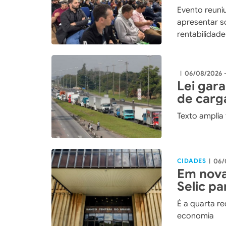
integra
Evento reuniu
apresentar so
rentabilidad
06/08/2026 
|
Lei gar
de carg
Texto amplia
CIDADES
06/
|
Em nova
Selic p
É a quarta r
economia