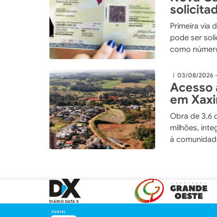
solicita
pelos C
Primeira via 
pode ser sol
como número 
03/08/2026 
|
Acesso 
em Xax
Obra de 3,6 
milhões, int
à comunidade