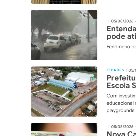
05/08/2026 -
|
Entenda
pode ati
Fenômeno po
CIDADES
05/
|
Prefeit
Escola 
maior i
Com investim
história
educacional 
playgrounds 
de Xaxim
05/08/2026 
|
Nova Ca