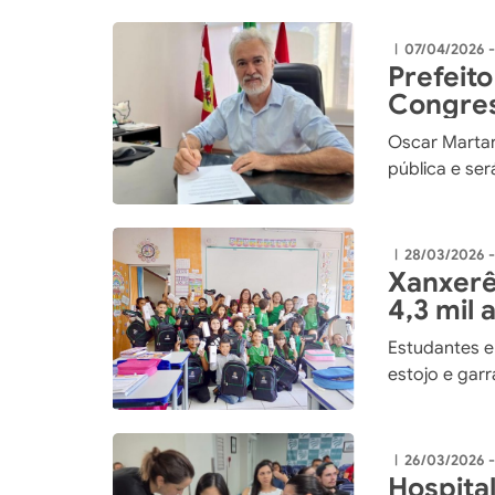
de Xaxim
07/04/2026 
|
Prefeito
Congres
Digitais
Oscar Martar
pública e se
28/03/2026 -
|
Xanxerê
4,3 mil 
Estudantes e
estojo e garr
26/03/2026 
|
Hospital