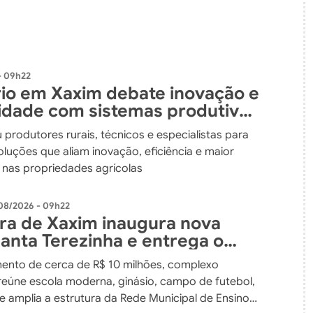
- 09h22
io em Xaxim debate inovação e
lidade com sistemas produtivos
dos
 produtores rurais, técnicos e especialistas para
luções que aliam inovação, eficiência e maior
e nas propriedades agrícolas
08/2026 - 09h22
ura de Xaxim inaugura nova
Santa Terezinha e entrega o
nvestimento em educação da
ento de cerca de R$ 10 milhões, complexo
 do município
reúne escola moderna, ginásio, campo de futebol,
e amplia a estrutura da Rede Municipal de Ensino