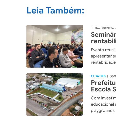
Leia Também:
06/08/2026 
|
Seminár
rentabi
integra
Evento reuniu
apresentar so
rentabilidad
CIDADES
05/
|
Prefeit
Escola 
maior i
Com investim
história
educacional 
playgrounds 