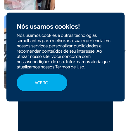
Nós usamos cookies!
Nós usamos cookies e outras tecnologias
semelhantes para melhorar a sua experiência em
|
20/03/2026 - 08h54
CIDADES
nossos serviços,personalizar publicidades e
Quinta 282 abre com proposta
recomendar conteúdos de seu interesse. Ao
utilizar nosso site, você concorda com
de happy hour fixo
nossascondições de uso. Informamos ainda que
atualizamos nossos
Termos de Uso
.
ACEITO!