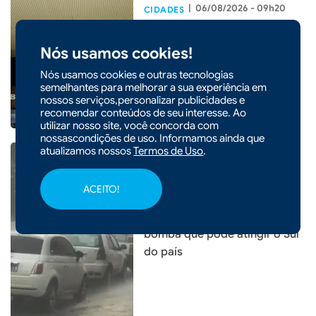
|
06/08/2026 - 09h20
CIDADES
Em nova redução, Copom
baixa taxa Selic para 14% ao
Nós usamos cookies!
ano
Nós usamos cookies e outras tecnologias
semelhantes para melhorar a sua experiência em
nossos serviços,personalizar publicidades e
recomendar conteúdos de seu interesse. Ao
utilizar nosso site, você concorda com
nossascondições de uso. Informamos ainda que
atualizamos nossos
Termos de Uso
.
ACEITO!
|
05/08/2026 - 14h54
Entenda o que é o ciclone
bomba que pode atingir o Sul
do país