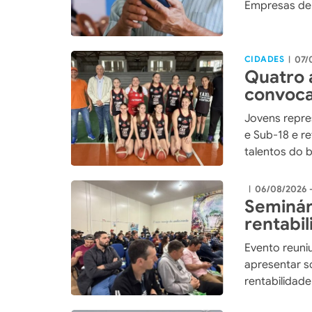
Empresas de 
CIDADES
07/
|
Quatro 
convoca
Catarin
Jovens repre
e Sub-18 e r
talentos do 
06/08/2026 
|
Seminár
rentabi
integra
Evento reuniu
apresentar so
rentabilidad