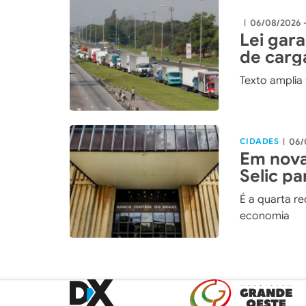
06/08/2026 
|
Lei gar
de carg
Texto amplia
CIDADES
06/
|
Em nova
Selic p
É a quarta r
economia