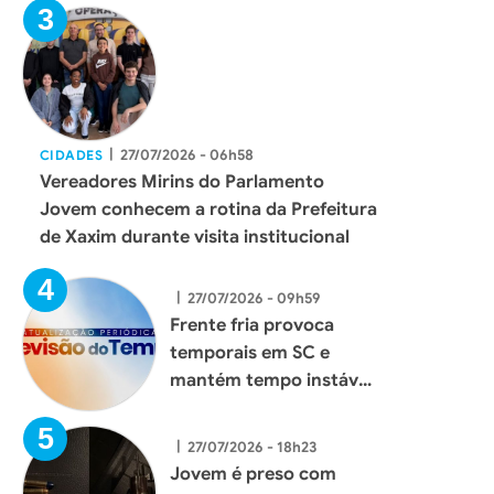
reforçar serviços à
população
|
27/07/2026 - 06h58
CIDADES
Vereadores Mirins do Parlamento
Jovem conhecem a rotina da Prefeitura
de Xaxim durante visita institucional
|
27/07/2026 - 09h59
Frente fria provoca
temporais em SC e
mantém tempo instável
até quarta-feira
|
27/07/2026 - 18h23
Jovem é preso com