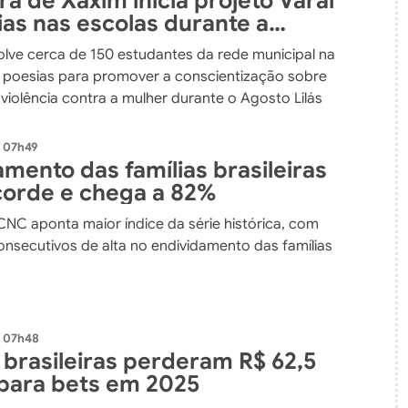
ra de Xaxim inicia projeto Varal
ias nas escolas durante a
ação do Agosto Lilás
volve cerca de 150 estudantes da rede municipal na
poesias para promover a conscientização sobre
violência contra a mulher durante o Agosto Lilás
- 07h49
mento das famílias brasileiras
corde e chega a 82%
CNC aponta maior índice da série histórica, com
onsecutivos de alta no endividamento das famílias
- 07h48
 brasileiras perderam R$ 62,5
 para bets em 2025