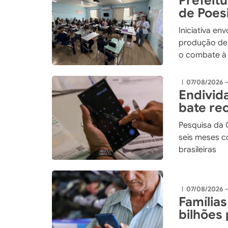
Prefeitu
de Poes
program
Iniciativa en
produção de 
o combate à 
07/08/2026 
|
Endivida
bate re
Pesquisa da 
seis meses c
brasileiras
07/08/2026 
|
Famílias
bilhões