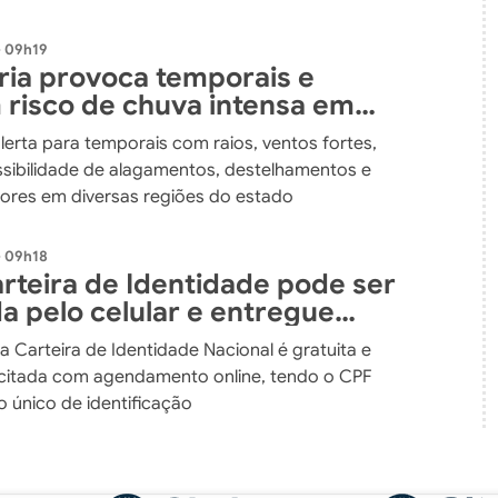
- 09h19
fria provoca temporais e
risco de chuva intensa em
atarina até o fim de semana
alerta para temporais com raios, ventos fortes,
ssibilidade de alagamentos, destelhamentos e
ores em diversas regiões do estado
- 09h18
rteira de Identidade pode ser
da pelo celular e entregue
orreios
da Carteira de Identidade Nacional é gratuita e
icitada com agendamento online, tendo o CPF
único de identificação