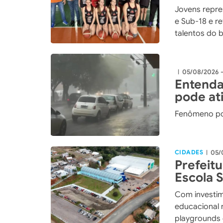
Catarin
Jovens repre
e Sub-18 e r
talentos do 
05/08/2026 -
|
Entenda
pode ati
Fenômeno po
CIDADES
05/
|
Prefeit
Escola 
maior i
Com investim
história
educacional 
playgrounds 