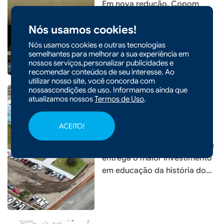
Em nova redução, Copom
baixa taxa Selic para 14% ao
Nós usamos cookies!
ano
Nós usamos cookies e outras tecnologias
semelhantes para melhorar a sua experiência em
nossos serviços,personalizar publicidades e
recomendar conteúdos de seu interesse. Ao
utilizar nosso site, você concorda com
nossascondições de uso. Informamos ainda que
atualizamos nossos
Termos de Uso
.
|
05/08/2026 - 09h22
CIDADES
ACEITO!
Prefeitura de Xaxim inaugura
nova Escola Santa Terezinha e
entrega o maior investimento
em educação da história do
município