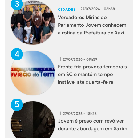
Mais Lidas
|
27/07/2026 - 06h56
Reforma tributária impulsiona
doações de imóveis a
herdeiros
|
27/07/2026 - 06h57
Prefeitura de Xaxim amplia
frota com aquisição de nova