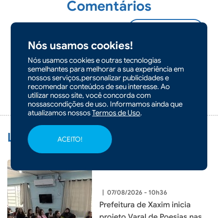
Comentários
Nós usamos cookies!
Seja o primeiro a comentar!
Nós usamos cookies e outras tecnologias
semelhantes para melhorar a sua experiência em
nossos serviços,personalizar publicidades e
recomendar conteúdos de seu interesse. Ao
ADICIONAR
utilizar nosso site, você concorda com
COMENTÁRIO
nossascondições de uso. Informamos ainda que
atualizamos nossos
Termos de Uso
.
Leia Também:
ACEITO!
|
07/08/2026 - 10h36
Prefeitura de Xaxim inicia
projeto Varal de Poesias nas