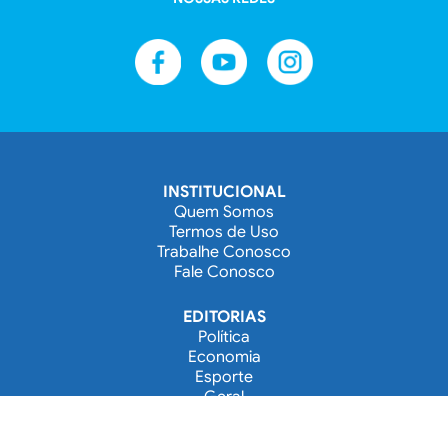
Jovem é preso com revólver
durante abordagem em Xaxim