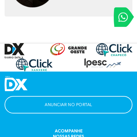
retroescavadeira para
reforçar serviços à população
VOCÊ REPORT
Entre em contat
|
27/07/2026 - 06h58
CIDADES
Vereadores Mirins do
Parlamento Jovem conhecem
a rotina da Prefeitura de Xaxim
durante visita institucional
|
27/07/2026 - 09h59
Frente fria provoca temporais
em SC e mantém tempo
instável até quarta-feira
|
27/07/2026 - 18h23