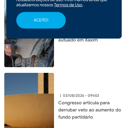
atualizamos nossos
Termos de Uso
.
|
03/08/2026 - 10h12
ACEITO!
Caminhão atinge veículos
estacionados e motorista é
autuado em Xaxim
|
03/08/2026 - 09h53
Congresso articula para
derrubar veto ao aumento do
fundo partidário