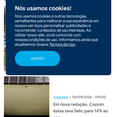
Nós usamos cookies!
Nós usamos cookies e outras tecnologias
semelhantes para melhorar a sua experiência em
nossos serviços,personalizar publicidades e
|
06/08/2026 - 09h21
recomendar conteúdos de seu interesse. Ao
Lei garante frete mínimo no
utilizar nosso site, você concorda com
transporte de cargas; saiba o
nossascondições de uso. Informamos ainda que
atualizamos nossos
Termos de Uso
.
que muda
ACEITO!
|
06/08/2026 - 09h20
CIDADES
Em nova redução, Copom
baixa taxa Selic para 14% ao