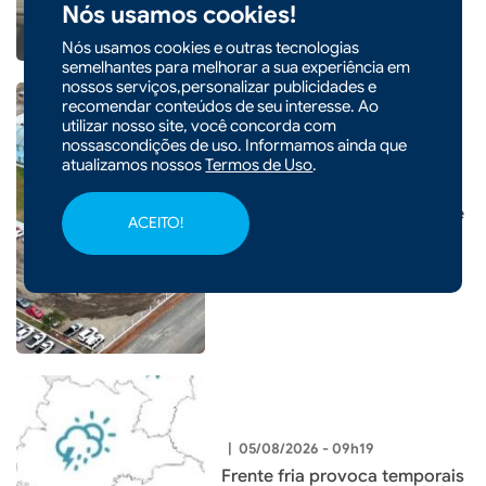
Nós usamos cookies!
Nós usamos cookies e outras tecnologias
semelhantes para melhorar a sua experiência em
nossos serviços,personalizar publicidades e
recomendar conteúdos de seu interesse. Ao
utilizar nosso site, você concorda com
nossascondições de uso. Informamos ainda que
|
05/08/2026 - 09h22
CIDADES
atualizamos nossos
Termos de Uso
.
Prefeitura de Xaxim inaugura
nova Escola Santa Terezinha e
ACEITO!
entrega o maior investimento
em educação da história do
município
|
05/08/2026 - 09h19
Frente fria provoca temporais