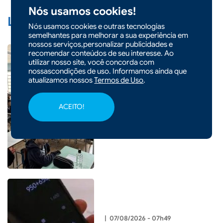
Nós usamos cookies!
Leia Também:
Nós usamos cookies e outras tecnologias
semelhantes para melhorar a sua experiência em
nossos serviços,personalizar publicidades e
recomendar conteúdos de seu interesse. Ao
utilizar nosso site, você concorda com
nossascondições de uso. Informamos ainda que
|
07/08/2026 - 10h36
atualizamos nossos
Termos de Uso
.
Prefeitura de Xaxim inicia
projeto Varal de Poesias nas
ACEITO!
escolas durante a
programação do Agosto Lilás
|
07/08/2026 - 07h49