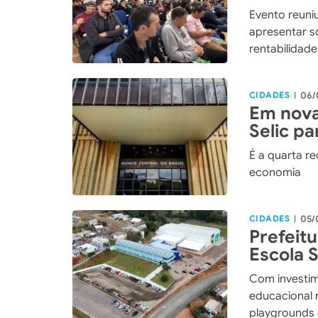
integra
Evento reuniu
apresentar so
rentabilidad
CIDADES
06/
|
Em nova
Selic p
É a quarta r
economia
CIDADES
05/
|
Prefeit
Escola 
maior i
Com investim
história
educacional 
playgrounds 