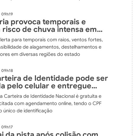
- 09h19
fria provoca temporais e
risco de chuva intensa em
atarina até o fim de semana
alerta para temporais com raios, ventos fortes,
ssibilidade de alagamentos, destelhamentos e
ores em diversas regiões do estado
- 09h18
rteira de Identidade pode ser
da pelo celular e entregue
orreios
da Carteira de Identidade Nacional é gratuita e
icitada com agendamento online, tendo o CPF
único de identificação
- 09h17
i da pista após colisão com