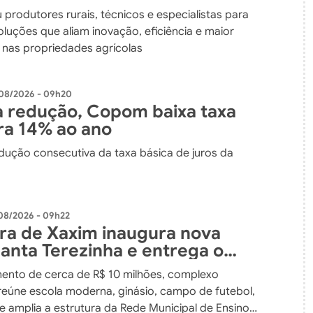
dos
 produtores rurais, técnicos e especialistas para
luções que aliam inovação, eficiência e maior
e nas propriedades agrícolas
08/2026 - 09h20
 redução, Copom baixa taxa
ara 14% ao ano
edução consecutiva da taxa básica de juros da
08/2026 - 09h22
ura de Xaxim inaugura nova
Santa Terezinha e entrega o
nvestimento em educação da
ento de cerca de R$ 10 milhões, complexo
 do município
reúne escola moderna, ginásio, campo de futebol,
e amplia a estrutura da Rede Municipal de Ensino