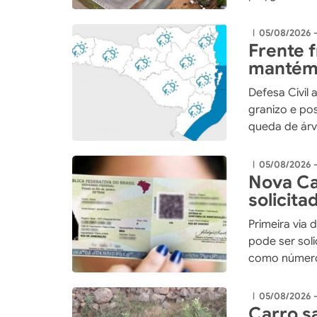
de Xaxim
05/08/2026 
|
Frente 
mantém 
Santa C
Defesa Civil 
granizo e po
queda de árv
05/08/2026 
|
Nova Ca
solicita
pelos C
Primeira via 
pode ser sol
como número 
05/08/2026 
|
Carro sa