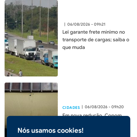
|
06/08/2026 - 09h21
Lei garante frete mínimo no
transporte de cargas; saiba o
que muda
|
06/08/2026 - 09h20
CIDADES
Em nova redução, Copom
baixa taxa Selic para 14% ao
Nós usamos cookies!
ano