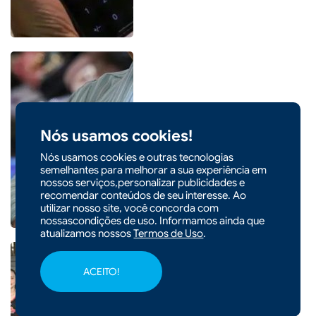
|
07/08/2026 - 07h48
Famílias brasileiras perderam
Nós usamos cookies!
R$ 62,5 bilhões para bets em
Nós usamos cookies e outras tecnologias
2025
semelhantes para melhorar a sua experiência em
nossos serviços,personalizar publicidades e
recomendar conteúdos de seu interesse. Ao
utilizar nosso site, você concorda com
nossascondições de uso. Informamos ainda que
atualizamos nossos
Termos de Uso
.
ACEITO!
|
07/08/2026 - 07h47
CIDADES
Quatro atletas de Xaxim são