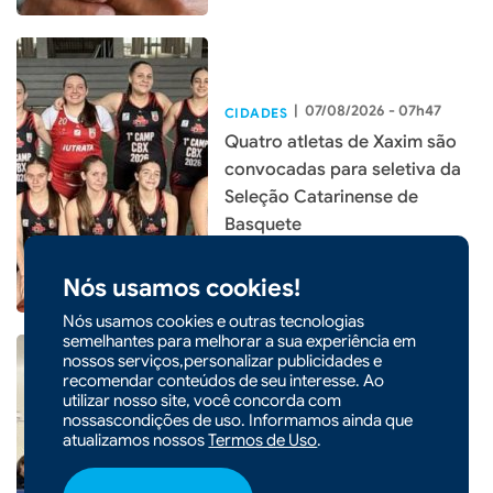
|
07/08/2026 - 07h47
CIDADES
Quatro atletas de Xaxim são
convocadas para seletiva da
Seleção Catarinense de
Basquete
Nós usamos cookies!
Nós usamos cookies e outras tecnologias
semelhantes para melhorar a sua experiência em
nossos serviços,personalizar publicidades e
recomendar conteúdos de seu interesse. Ao
utilizar nosso site, você concorda com
|
06/08/2026 - 09h22
nossascondições de uso. Informamos ainda que
Seminário em Xaxim debate
atualizamos nossos
Termos de Uso
.
inovação e rentabilidade com
sistemas produtivos