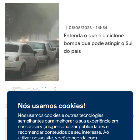
|
05/08/2026 - 14h54
Entenda o que é o ciclone
bomba que pode atingir o Sul
do país
Nós usamos cookies!
|
05/08/2026 - 09h19
Nós usamos cookies e outras tecnologias
Frente fria provoca temporais
semelhantes para melhorar a sua experiência em
e mantém risco de chuva
nossos serviços,personalizar publicidades e
intensa em Santa Catarina até
recomendar conteúdos de seu interesse. Ao
utilizar nosso site, você concorda com
o fim de semana