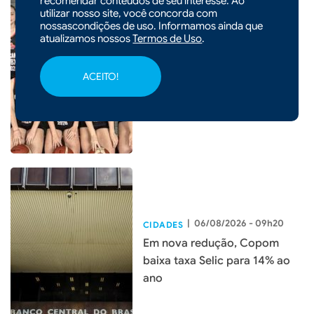
recomendar conteúdos de seu interesse. Ao
utilizar nosso site, você concorda com
|
07/08/2026 - 07h47
nossascondições de uso. Informamos ainda que
CIDADES
atualizamos nossos
Termos de Uso
.
Quatro atletas de Xaxim são
convocadas para seletiva da
ACEITO!
Seleção Catarinense de
Basquete
|
06/08/2026 - 09h20
CIDADES
Em nova redução, Copom
baixa taxa Selic para 14% ao
ano