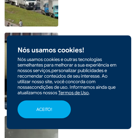
Nós usamos cookies!
|
06/08/2026 - 09h20
CIDADES
Nós usamos cookies e outras tecnologias
semelhantes para melhorar a sua experiência em
Em nova redução, Copom
nossos serviços,personalizar publicidades e
baixa taxa Selic para 14% ao
recomendar conteúdos de seu interesse. Ao
ano
utilizar nosso site, você concorda com
nossascondições de uso. Informamos ainda que
atualizamos nossos
Termos de Uso
.
ACEITO!