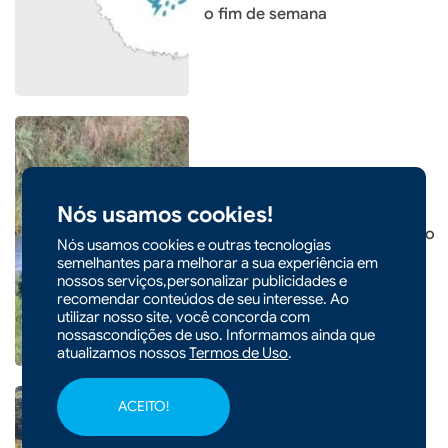
o fim de semana
|
05/08/2026 - 09h17
Nós usamos cookies!
Carro sai da pista após colisão
Nós usamos cookies e outras tecnologias
com caminhão em Xaxim
semelhantes para melhorar a sua experiência em
nossos serviços,personalizar publicidades e
recomendar conteúdos de seu interesse. Ao
utilizar nosso site, você concorda com
nossascondições de uso. Informamos ainda que
atualizamos nossos
Termos de Uso
.
ACEITO!