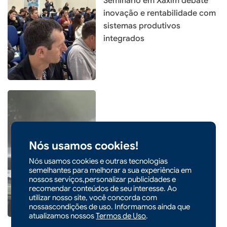
Seminário em Xaxim debate
inovação e rentabilidade com
sistemas produtivos
integrados
|
05/08/2026 - 14h54
Entenda o que é o ciclone
Nós usamos cookies!
bomba que pode atingir o Sul
Nós usamos cookies e outras tecnologias
do país
semelhantes para melhorar a sua experiência em
nossos serviços,personalizar publicidades e
recomendar conteúdos de seu interesse. Ao
utilizar nosso site, você concorda com
nossascondições de uso. Informamos ainda que
atualizamos nossos
Termos de Uso
.