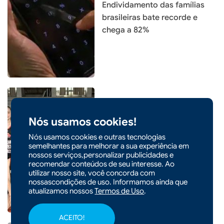
Endividamento das famílias
brasileiras bate recorde e
chega a 82%
Nós usamos cookies!
|
07/08/2026 - 07h47
CIDADES
Quatro atletas de Xaxim são
Nós usamos cookies e outras tecnologias
semelhantes para melhorar a sua experiência em
convocadas para seletiva da
nossos serviços,personalizar publicidades e
Seleção Catarinense de
recomendar conteúdos de seu interesse. Ao
Basquete
utilizar nosso site, você concorda com
nossascondições de uso. Informamos ainda que
atualizamos nossos
Termos de Uso
.
ACEITO!