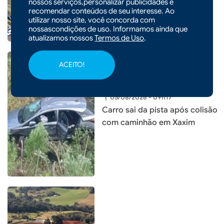
em educação da história do
nossos serviços,personalizar publicidades e
recomendar conteúdos de seu interesse. Ao
município
utilizar nosso site, você concorda com
nossascondições de uso. Informamos ainda que
atualizamos nossos
Termos de Uso
.
ACEITO!
|
05/08/2026 - 09h17
Carro sai da pista após colisão
com caminhão em Xaxim