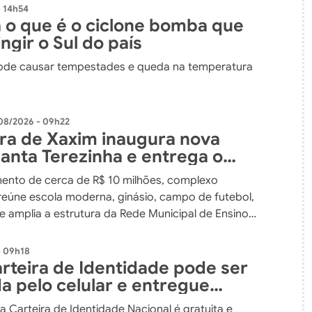
 14h54
 o que é o ciclone bomba que
ngir o Sul do país
de causar tempestades e queda na temperatura
08/2026 - 09h22
ura de Xaxim inaugura nova
Santa Terezinha e entrega o
nvestimento em educação da
ento de cerca de R$ 10 milhões, complexo
 do município
reúne escola moderna, ginásio, campo de futebol,
e amplia a estrutura da Rede Municipal de Ensino
- 09h18
rteira de Identidade pode ser
da pelo celular e entregue
orreios
da Carteira de Identidade Nacional é gratuita e