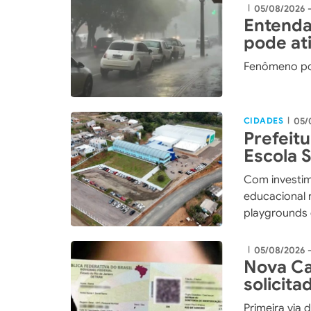
05/08/2026 -
|
Entenda
pode ati
Fenômeno po
CIDADES
05/
|
Prefeit
Escola 
maior i
Com investim
história
educacional 
playgrounds 
de Xaxim
05/08/2026 
|
Nova Ca
solicita
pelos C
Primeira via 