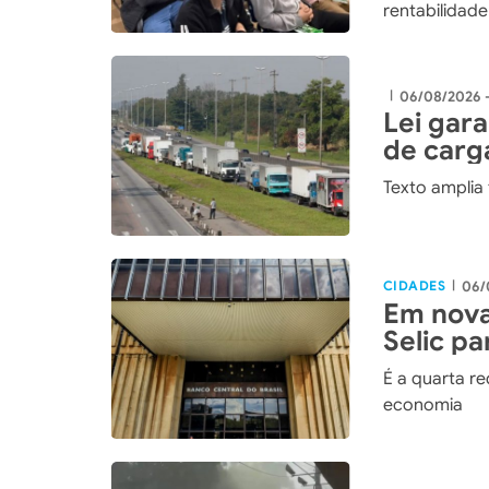
rentabilidad
06/08/2026 
|
Lei gar
de carg
Texto amplia
CIDADES
06/
|
Em nova
Selic p
É a quarta r
economia