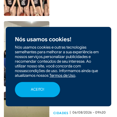
Nós usamos cookies!
|
06/08/2026 - 09h22
Seminário em Xaxim debate
Nós usamos cookies e outras tecnologias
inovação e rentabilidade com
semelhantes para melhorar a sua experiência em
nossos serviços,personalizar publicidades e
sistemas produtivos
recomendar conteúdos de seu interesse. Ao
integrados
utilizar nosso site, você concorda com
nossascondições de uso. Informamos ainda que
atualizamos nossos
Termos de Uso
.
ACEITO!
|
06/08/2026 - 09h20
CIDADES