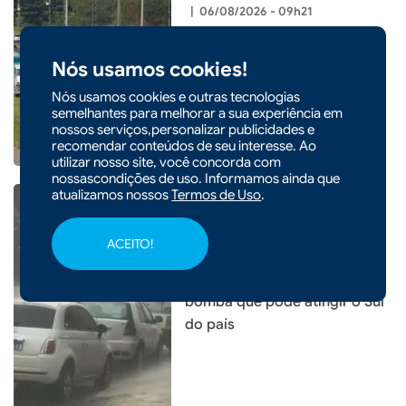
|
06/08/2026 - 09h21
Lei garante frete mínimo no
transporte de cargas; saiba o
Nós usamos cookies!
que muda
Nós usamos cookies e outras tecnologias
semelhantes para melhorar a sua experiência em
nossos serviços,personalizar publicidades e
recomendar conteúdos de seu interesse. Ao
utilizar nosso site, você concorda com
nossascondições de uso. Informamos ainda que
atualizamos nossos
Termos de Uso
.
ACEITO!
|
05/08/2026 - 14h54
Entenda o que é o ciclone
bomba que pode atingir o Sul
do país