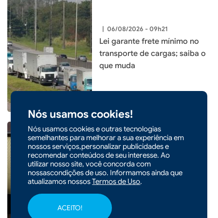
|
06/08/2026 - 09h21
Lei garante frete mínimo no
transporte de cargas; saiba o
que muda
Nós usamos cookies!
Nós usamos cookies e outras tecnologias
semelhantes para melhorar a sua experiência em
nossos serviços,personalizar publicidades e
recomendar conteúdos de seu interesse. Ao
|
06/08/2026 - 09h20
CIDADES
utilizar nosso site, você concorda com
nossascondições de uso. Informamos ainda que
Em nova redução, Copom
atualizamos nossos
Termos de Uso
.
baixa taxa Selic para 14% ao
ano
ACEITO!