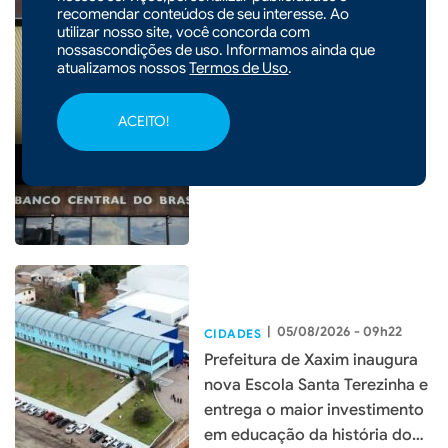
recomendar conteúdos de seu interesse. Ao
utilizar nosso site, você concorda com
nossascondições de uso. Informamos ainda que
atualizamos nossos
Termos de Uso
.
|
06/08/2026 - 09h20
CIDADES
Em nova redução, Copom
ACEITO!
baixa taxa Selic para 14% ao
ano
|
05/08/2026 - 09h22
CIDADES
Prefeitura de Xaxim inaugura
nova Escola Santa Terezinha e
entrega o maior investimento
em educação da história do