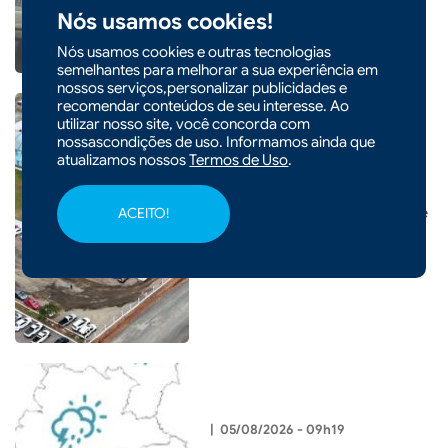
Nós usamos cookies!
Nós usamos cookies e outras tecnologias
semelhantes para melhorar a sua experiência em
nossos serviços,personalizar publicidades e
recomendar conteúdos de seu interesse. Ao
utilizar nosso site, você concorda com
nossascondições de uso. Informamos ainda que
atualizamos nossos
Termos de Uso
.
|
05/08/2026 - 09h22
CIDADES
Prefeitura de Xaxim inaugura
nova Escola Santa Terezinha e
ACEITO!
entrega o maior investimento
em educação da história do
município
|
05/08/2026 - 09h19