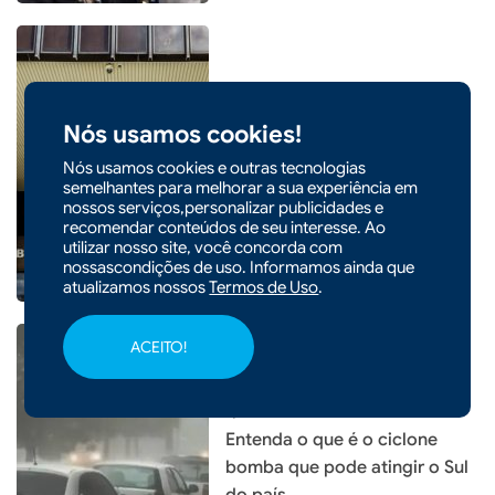
|
06/08/2026 - 09h20
CIDADES
Nós usamos cookies!
Em nova redução, Copom
Nós usamos cookies e outras tecnologias
baixa taxa Selic para 14% ao
semelhantes para melhorar a sua experiência em
ano
nossos serviços,personalizar publicidades e
recomendar conteúdos de seu interesse. Ao
utilizar nosso site, você concorda com
nossascondições de uso. Informamos ainda que
atualizamos nossos
Termos de Uso
.
ACEITO!
|
05/08/2026 - 14h54
Entenda o que é o ciclone
bomba que pode atingir o Sul