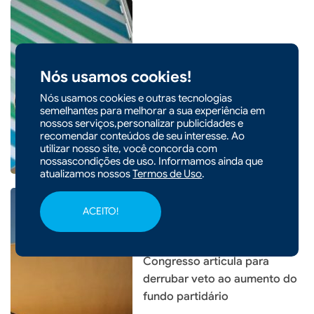
|
03/08/2026 - 13h40
CIDADES
Nós usamos cookies!
Pela 1ª vez desde março,
mercado reduz expectativa
Nós usamos cookies e outras tecnologias
para Selic em 2026
semelhantes para melhorar a sua experiência em
nossos serviços,personalizar publicidades e
recomendar conteúdos de seu interesse. Ao
utilizar nosso site, você concorda com
nossascondições de uso. Informamos ainda que
atualizamos nossos
Termos de Uso
.
ACEITO!
|
03/08/2026 - 09h53
Congresso articula para
derrubar veto ao aumento do
fundo partidário