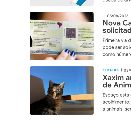
queda de árv
05/08/2026 
|
Nova Ca
solicita
pelos C
Primeira via 
pode ser sol
como número 
CIDADES
03/
|
Xaxim a
de Anim
Espaço está 
acolhimento
a animais, s
no município