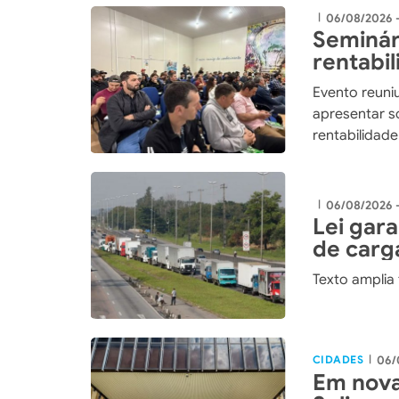
06/08/2026 
|
Seminár
rentabi
integra
Evento reuniu
apresentar so
rentabilidad
06/08/2026 
|
Lei gar
de carg
Texto amplia
CIDADES
06/
|
Em nova