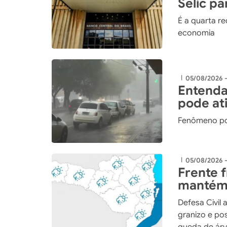
Selic p
É a quarta r
economia
05/08/2026 -
|
Entenda
pode ati
Fenômeno po
05/08/2026 
|
Frente 
mantém 
Santa C
Defesa Civil 
granizo e po