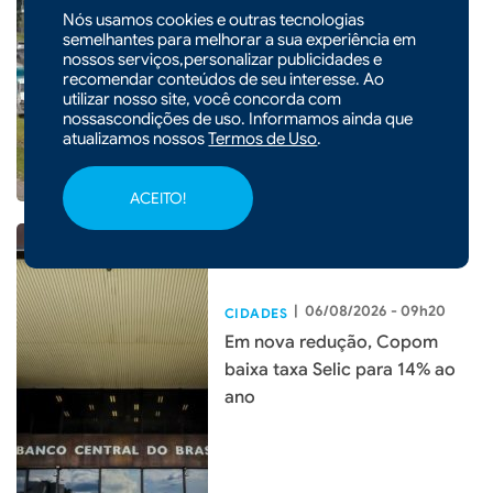
|
06/08/2026 - 09h21
Nós usamos cookies e outras tecnologias
semelhantes para melhorar a sua experiência em
Lei garante frete mínimo no
nossos serviços,personalizar publicidades e
transporte de cargas; saiba o
recomendar conteúdos de seu interesse. Ao
que muda
utilizar nosso site, você concorda com
nossascondições de uso. Informamos ainda que
atualizamos nossos
Termos de Uso
.
ACEITO!
|
06/08/2026 - 09h20
CIDADES
Em nova redução, Copom
baixa taxa Selic para 14% ao
ano