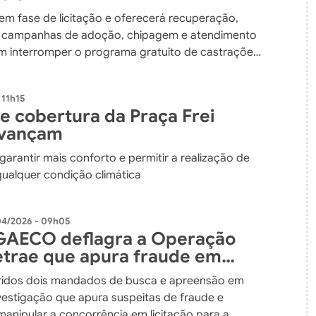
em fase de licitação e oferecerá recuperação,
, campanhas de adoção, chipagem e atendimento
em interromper o programa gratuito de castrações
 11h15
e cobertura da Praça Frei
avançam
 garantir mais conforto e permitir a realização de
ualquer condição climática
04/2026 - 09h05
GAECO deflagra a Operação
etrae que apura fraude em
o pública
idos dois mandados de busca e apreensão em
vestigação que apura suspeitas de fraude e
manipular a concorrência em licitação para a