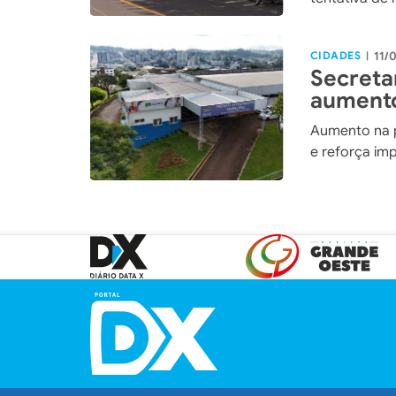
compra de ma
CIDADES
11/
|
Secreta
aumento
em Xax
Aumento na 
e reforça im