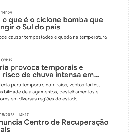
 14h54
 o que é o ciclone bomba que
ngir o Sul do país
de causar tempestades e queda na temperatura
- 09h19
fria provoca temporais e
risco de chuva intensa em
atarina até o fim de semana
alerta para temporais com raios, ventos fortes,
ssibilidade de alagamentos, destelhamentos e
ores em diversas regiões do estado
08/2026 - 14h17
nuncia Centro de Recuperação
ais