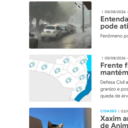
05/08/2026 -
|
Entenda
pode ati
Fenômeno po
05/08/2026 
|
Frente 
mantém 
Santa C
Defesa Civil 
granizo e po
queda de árv
CIDADES
03/
|
Xaxim a
de Anim