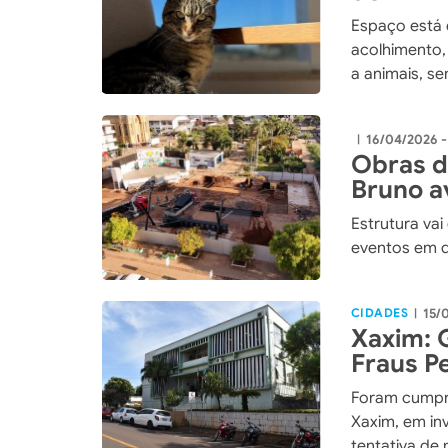
Espaço está 
acolhimento
a animais, s
no município
16/04/2026 -
|
Obras d
Bruno 
Estrutura vai
eventos em q
CIDADES
15/
|
Xaxim: 
Fraus P
licitaçã
Foram cumpr
Xaxim, em in
tentativa de 