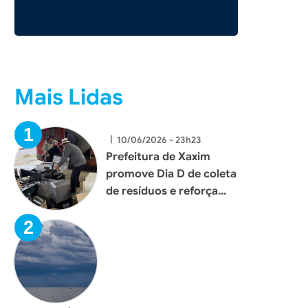
Mais Lidas
Foto: Divulgação
Foto: 
|
10/06/2026 - 23h23
Prefeitura de Xaxim
promove Dia D de coleta
de resíduos e reforça
compromisso com o
meio ambiente